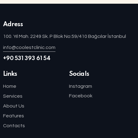
Adress
100. Yıl Mah. 2249 Sk. P Blok No:59/410 Bağcılar İstanbul
info@coolestclinic.com
+90 531 393 61 54
Links
Socials
Home
Instagram
Facebook
Services
About Us
Features
Contacts